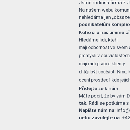
Jsme rodinná firma z Ji
Na našem webu komuniku
nehledáme jen „obsazení 
podnikatelům komplex
Koho si u nás umíme p
Hledáme lidi, kteří:
mají odbornost ve svém obo
přemýšlí v souvislostech
mají rádi práci s klienty,
chtějí být součástí týmu,
ocení prostředí, kde jeji
Přidejte se k nám
Máte pocit, že by vám 
tak.
Rádi se potkáme s l
Napište nám na:
info@
nebo zavolejte na:
+42