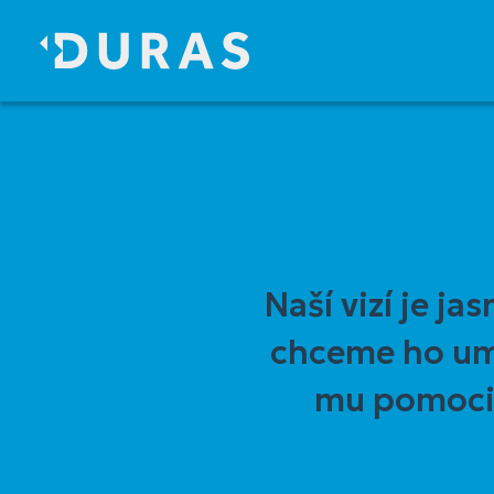
Přejít
k
hlavnímu
obsahu
Naší vizí je ja
chceme ho umě
mu pomoci 