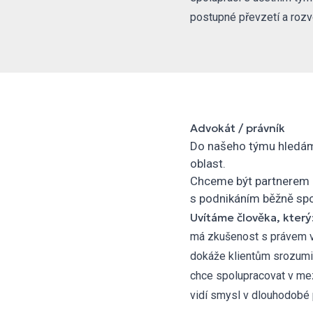
postupné převzetí a roz
Advokát / právník
Do našeho týmu hledáme
oblast.
Chceme být partnerem pr
s podnikáním běžně spo
Uvítáme člověka, který
má zkušenost s právem v
dokáže klientům srozumite
chce spolupracovat v m
vidí smysl v dlouhodobé p