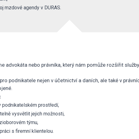
voj mzdové agendy v DURAS.
 advokáta nebo právníka, který nám pomůže rozšířit služby p
o podnikatele nejen v účetnictví a daních, ale také v právní
jené.
:
 podnikatelském prostředí,
lně vysvětlit jejich možnosti,
ezioborovém týmu,
ráci s firemní klientelou.