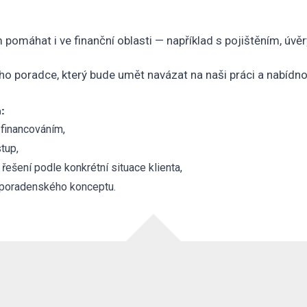
omáhat i ve finanční oblasti — například s pojištěním, úvě
o poradce, který bude umět navázat na naši práci a nabídno
:
 financováním,
tup,
ešení podle konkrétní situace klienta,
o poradenského konceptu.