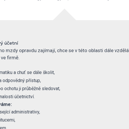
ý účetní
o mzdy opravdu zajímají, chce se v této oblasti dále vzdělá
ve firmě.
tiku a chuť se dále školit,
a odpovědný přístup,
bo ochotu ji průběžně sledovat,
alosti účetnictví.
váme:
jící administrativy,
itucemi,
mem,