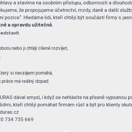
hlavy a stavíme na osobním přístupu, odbornosti a dlouhodob
jeme, že propojujeme účetnictví, mzdy, daně a další služby
pozice“. Hledáme lidi, kteří chtějí být součástí firmy s jasn
ně a opravdu užitečně.
ředstavit
ru nebo ji chtějí cíleně rozvíjet,
,
 který si navzájem pomáhá,
ch práce má reálný dopad.
DURAS dával smysl, i když se nehlásíte na přesně vypsanou p
idmi, kteří chtějí pomáhat firmám růst a být pro klienty sku
duras.cz
0 734 735 669