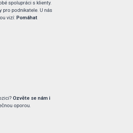
é spolupráci s klienty.
 pro podnikatele. U nás
ou vizí:
Pomáhat
ozici?
Ozvěte se nám i
tečnou oporou.