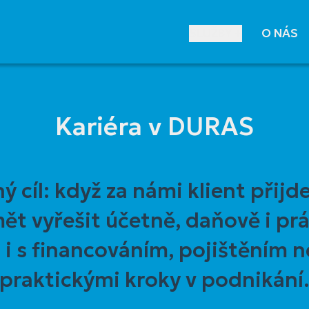
SLUŽBY +
O NÁS
Kariéra v DURAS
sný cíl: když za námi klient při
t vyřešit účetně, daňově i prá
i s financováním, pojištěním n
praktickými kroky v podnikání