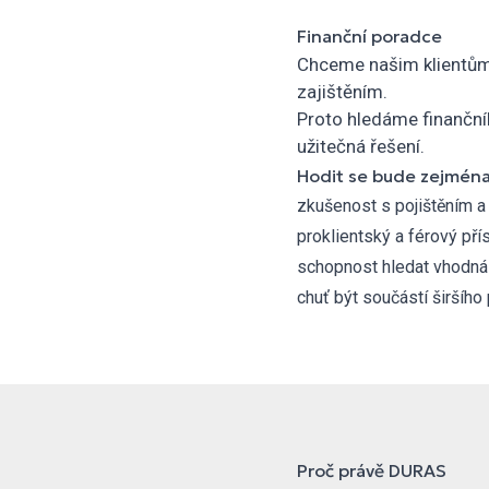
Finanční poradce
Chceme našim klientům p
zajištěním.
Proto hledáme finančníh
užitečná řešení.
Hodit se bude zejména
zkušenost s pojištěním a
proklientský a férový přís
schopnost hledat vhodná ř
chuť být součástí širšíh
Proč právě DURAS