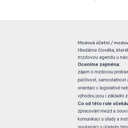
Mzdová účetní / mzdov
Hledáme člověka, kteréh
mzdovou agendu u nás 
Oceníme zejména:
zájem o mzdovou problema
pečlivost, samostatnost 
orientaci v legislativě ne
výhodou jsou i základní zn
Co od této role očeká
zpracování mezd a souvise
komunikaci s úřady a inst
spolupráci s účetním tý