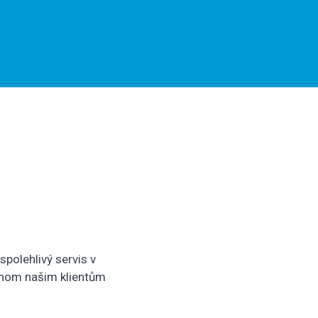
polehlivý servis v
ychom našim klientům